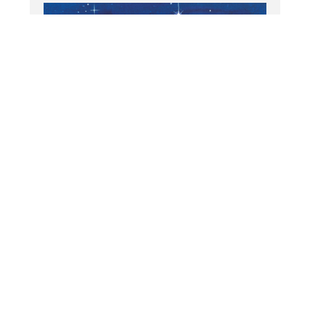
Conte
Ti’Sam et l’île aux oiseaux
YO ASSE / ILLUSTRATRICE KITSUNE