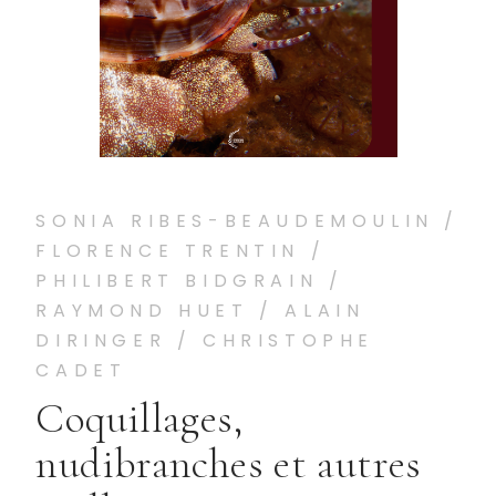
SONIA RIBES-BEAUDEMOULIN /
FLORENCE TRENTIN /
PHILIBERT BIDGRAIN /
RAYMOND HUET / ALAIN
DIRINGER / CHRISTOPHE
CADET
Coquillages,
nudibranches et autres